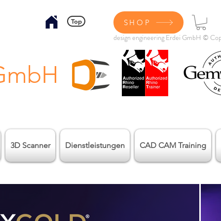
Top
SHOP
design engineering Erdei GmbH © Cop
 GmbH
3D Scanner
Dienstleistungen
CAD CAM Training