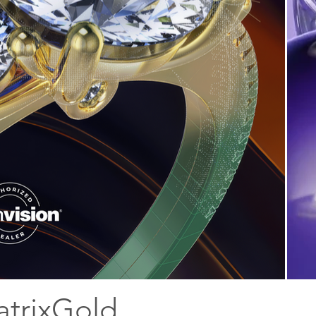
trixGold