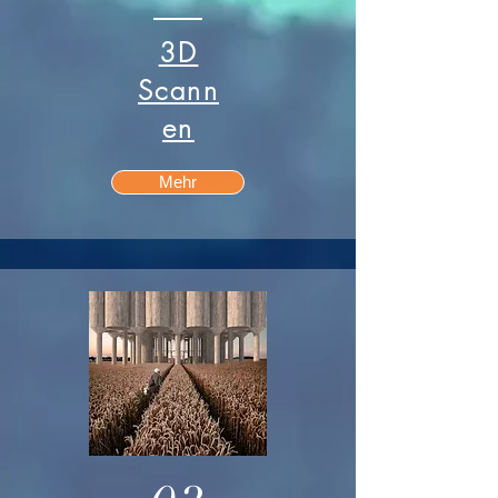
3D
Scann
en
Mehr