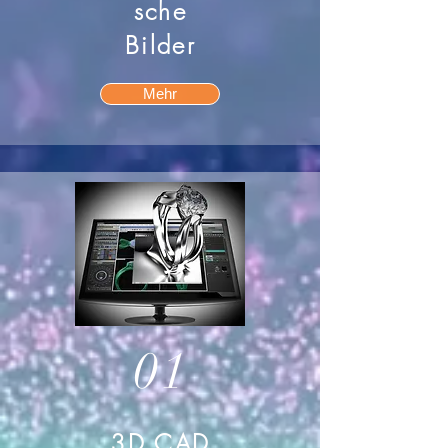
sche
Bilder
Mehr
01
3D CAD