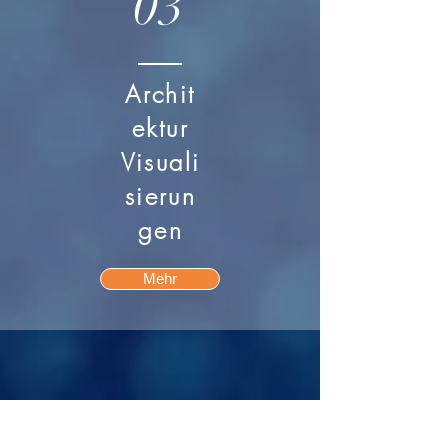
03
Archit
ektur
Visuali
sierun
gen
Mehr
contact@design-engineering.de