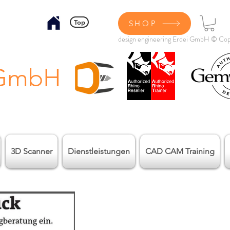
Top
SHOP
design engineering Erdei GmbH © Cop
 GmbH
3D Scanner
Dienstleistungen
CAD CAM Training