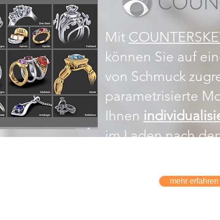
Mit
COUNTERSKETC
können Sie auf ein
von Schmuck zugrei
parametrisierte M
Ihnen
individualis
im Laden nach de
Kunden zu entwer
mehr erfahren