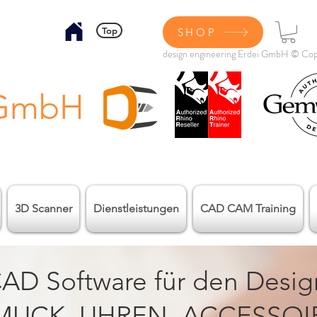
Top
SHOP
design engineering Erdei GmbH © Cop
 GmbH
3D Scanner
Dienstleistungen
CAD CAM Training
AD Software für den Desig
UCK, UHREN, ACCESSOIRE