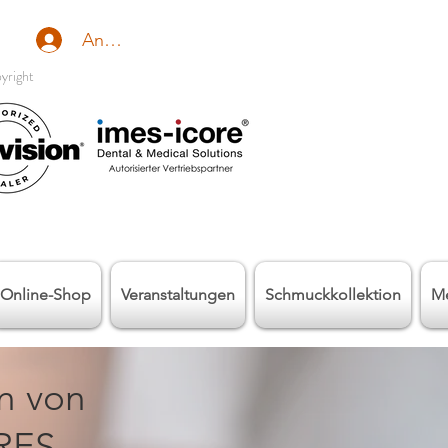
Anmelden
yright
Online-Shop
Veranstaltungen
Schmuckkollektion
M
n von
S,...