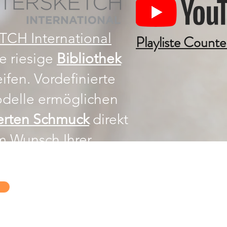
H International
Playliste Counte
e riesige
Bibliothek
fen. Vordefinierte
odelle ermöglichen
ierten Schmuck
direkt
m Wunsch Ihrer
fen