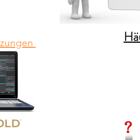
Häu
tzungen