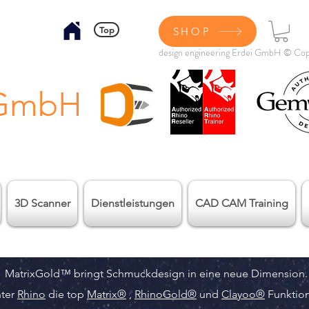
Top
SHOP
design engineering Erdei GmbH © Cop
 GmbH
3D Scanner
Dienstleistungen
CAD CAM Training
MatrixGold™ bringt Schmuckdesign in eine neue Dimension
nter
Rhino
die top
Matrix®
,
RhinoGold
®
und
Clayoo
®
Funktion