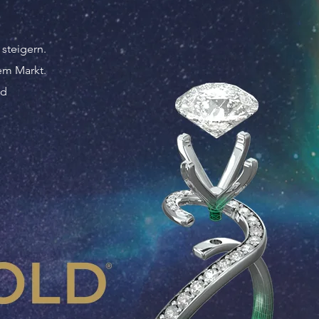
steigern.
em Markt.
ld