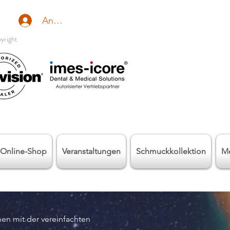
Anmelden
yright
Online-Shop
Veranstaltungen
Schmuckkollektion
M
.
en mit der vereinfachten