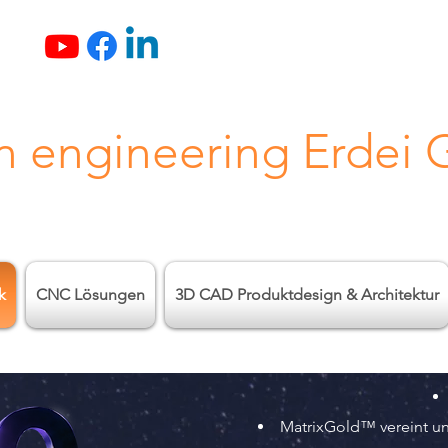
n engineering Erdei
k
CNC Lösungen
3D CAD Produktdesign & Architektur
MatrixGold™ vereint u