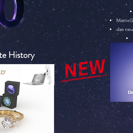
MatrixG
das neu
e History