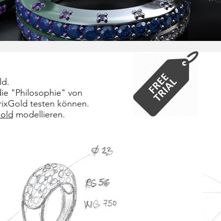
ld.
die "Philosophie" von
rixGold testen können.
old
modellieren.