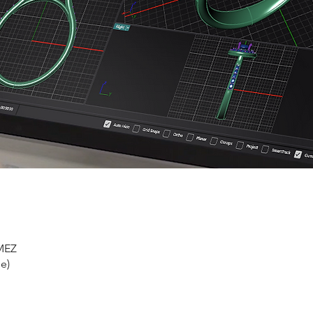
 MEZ
e)