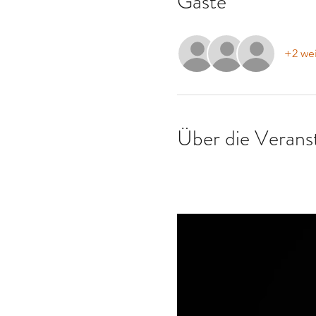
Gäste
+2 wei
Über die Verans