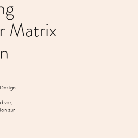
ng
 Matrix
en
 Design
d vor,
ion zur