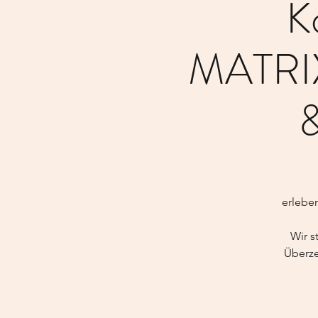
K
MATRIX
&
erlebe
Wir s
Überze