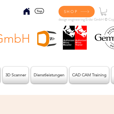
Top
SHOP
design engineering Erdei GmbH © Cop
 GmbH
3D Scanner
Dienstleistungen
CAD CAM Training