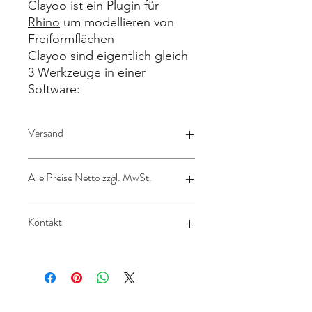
Clayoo ist ein Plugin für
Rhino
um modellieren von
Freiformflächen
Clayoo sind eigentlich gleich
3 Werkzeuge in einer
Software:
Versand
Lizenz wird per Mail verschickt
Alle Preise Netto zzgl. MwSt.
Deutschland zzgl. gesetzliche 19%
Kontakt
Mehrwertsteuer
Gilt NUR für Kunden aus dem
Ausland:
sales@design-engineering.de
nach §13b UstG (reverse charge)
ohne Umsatzsteuer
contact@design-engineering.de