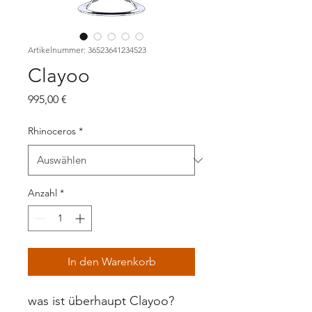
Artikelnummer: 36523641234523
Clayoo
Preis
995,00 €
Rhinoceros
*
Anzahl
*
In den Warenkorb
was ist überhaupt Clayoo?