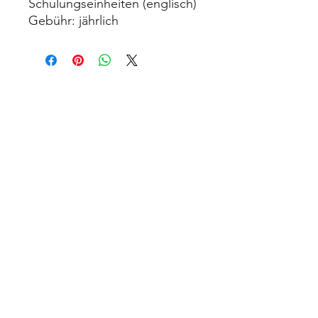
Schulungseinheiten (englisch)
Gebühr: jährlich
contact@design-engineering.de
+49 (0) 7044 9017694
©2020 by design engineering Erdei GmbH